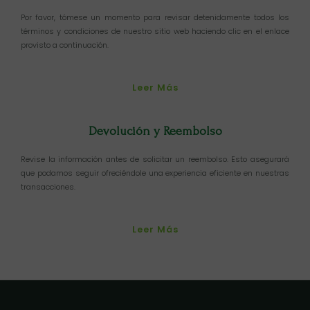
Por favor, tómese un momento para revisar detenidamente todos los
términos y condiciones de nuestro sitio web haciendo clic en el enlace
provisto a continuación.
Leer Más
Devolución y Reembolso
Revise la información antes de solicitar un reembolso. Esto asegurará
que podamos seguir ofreciéndole una experiencia eficiente en nuestras
transacciones.
Leer Más