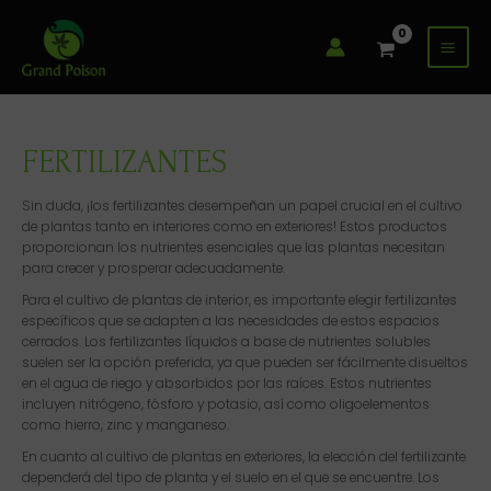
Ir
Mai
al
Men
contenido
FERTILIZANTES
Sin duda, ¡los fertilizantes desempeñan un papel crucial en el cultivo
de plantas tanto en interiores como en exteriores! Estos productos
proporcionan los nutrientes esenciales que las plantas necesitan
para crecer y prosperar adecuadamente.
Para el cultivo de plantas de interior, es importante elegir fertilizantes
específicos que se adapten a las necesidades de estos espacios
cerrados. Los fertilizantes líquidos a base de nutrientes solubles
suelen ser la opción preferida, ya que pueden ser fácilmente disueltos
en el agua de riego y absorbidos por las raíces. Estos nutrientes
incluyen nitrógeno, fósforo y potasio, así como oligoelementos
como hierro, zinc y manganeso.
En cuanto al cultivo de plantas en exteriores, la elección del fertilizante
dependerá del tipo de planta y el suelo en el que se encuentre. Los