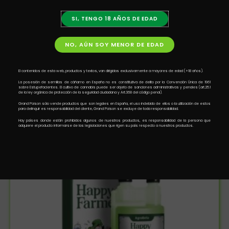
SI, TENGO 18 AÑOS DE EDAD
NO, AÚN SOY MENOR DE EDAD
Agrobeta
El contenidos de esta web, productos y textos, van dirigidas exclusivamente a mayores de edad (+18 años).
AGROBETA Explota Cogollos Líquido
La posesión de semillas de cáñamo en España no es constitutiva de delito por la Convención Única de 1961
16,00
€
–
85,00
€
sobre Estupefacientes. El cultivo de cannabis puede ser objeto de sanciones administrativas y penales (art.25.1
IVA INCL.
de la ley orgánica de protección de la seguridad ciudadana y Art.368 del código penal).
Grand Poison sólo vende productos que son legales en España, el uso indebido de ellos o la utilización de estos
para delinquir es responsabilidad del cliente, Grand Poison se excluye de toda responsabilidad.
Hay países donde están prohibidos algunos de nuestros productos, es responsabilidad de la persona que
adquiere el producto informarse de las legislaciones que rigen su país respecto a nuestros productos.