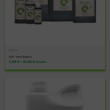
Biobizz
Acti-Vera Biobizz
7,00
€
–
21,00
€
IVA INCL.