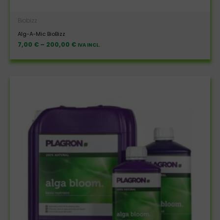
Biobizz
Alg-A-Mic BioBizz
7,00
€
–
200,00
€
IVA INCL.