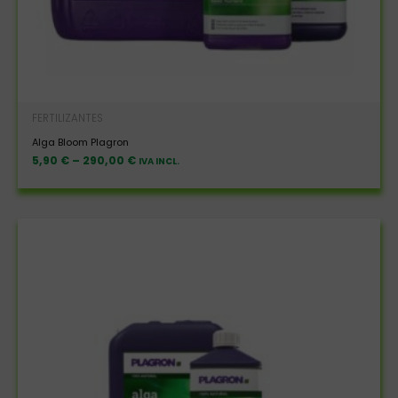
FERTILIZANTES
Alga Bloom Plagron
5,90
€
–
290,00
€
IVA INCL.