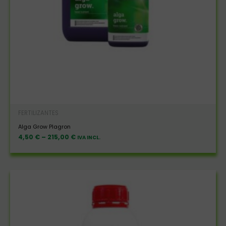
FERTILIZANTES
Alga Grow Plagron
4,50
€
–
215,00
€
IVA INCL.