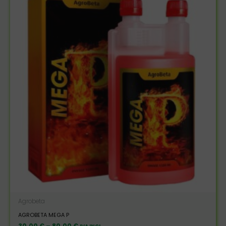
Agrobeta
AGROBETA MEGA P
30,00
€
–
80,00
€