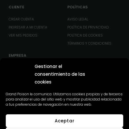
CLIENTE
POLÍTICAS
CREAR CUENTA
AVISO LEGAL
INGRESAR A MI CUENTA
POLÍTICA DE PRIVACIDAD
VER MIS PEDIDOS
POLÍTICA DE COOKIES
TÉRMINOS Y CONDICIONES
EMPRESA
Gestionar el
C. CAM. EMPEDRADO, 17, 41900 CAMAS, SEVILLA, ESPAÑA
consentimiento de las
+34 640 764 515
cookies
info@grandpoison.com
Grand Poison le comunica: Utilizamos cookies propias y de terceros
para analizar el uso del sitio web y mostrar publicidad relacionada
INFORMACIÓN
a tus preferencias de navegación en nuestra web.
DEVOLUCIÓN Y REEMBOLSO
Aceptar
MÉTODOS DE PAGO Y ENVÍOS