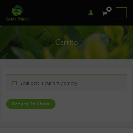
Ir
Mai
al
Men
contenido
Carrito
Your cart is currently empty.
Return To Shop