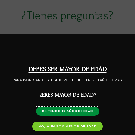
¿Tienes preguntas?
Ponte en contacto
Términos y condiciones
DEBES SER MAYOR DE EDAD
Por favor, tómese un momento para revisar detenidamente todos los
términos y condiciones de nuestro sitio web haciendo clic en el enlace
PARA INGRESAR A ESTE SITIO WEB DEBES TENER 18 AÑOS O MÁS.
provisto a continuación.
¿ERES MAYOR DE EDAD?
Leer Más
SI, TENGO 18 AÑOS DE EDAD
Devolución y Reembolso
NO, AÚN SOY MENOR DE EDAD
Revise la información antes de solicitar un reembolso. Esto asegurará